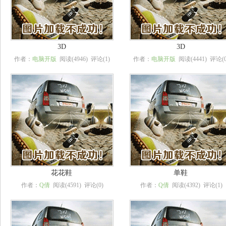
3D
3D
作者：
电脑开版
阅读(4946) 评论(1)
作者：
电脑开版
阅读(4441) 评论(0
花花鞋
单鞋
作者：
Q倩
阅读(4591) 评论(0)
作者：
Q倩
阅读(4392) 评论(1)