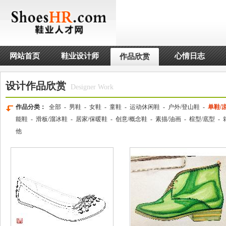
网站首页
鞋业设计师
心情日志
作品欣赏
设计作品欣赏
Designer Work
作品分类：
全部
-
男鞋
-
女鞋
-
童鞋
-
运动休闲鞋
-
户外/登山鞋
-
单鞋/
能鞋
-
滑板/溜冰鞋
-
居家/保暖鞋
-
创意/概念鞋
-
素描/油画
-
楦型/底型
-
他