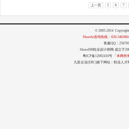
上一页
5
6
7
© 2005-2014 Copyrigh
Shoeshr咨询热线：020-3463664
客服QQ：256769
ShoesHR鞋业设计师网
成立于20
粤ICP备12092410号 「
本网所
九富企业(EBC)旗下网站：
鞋业人才