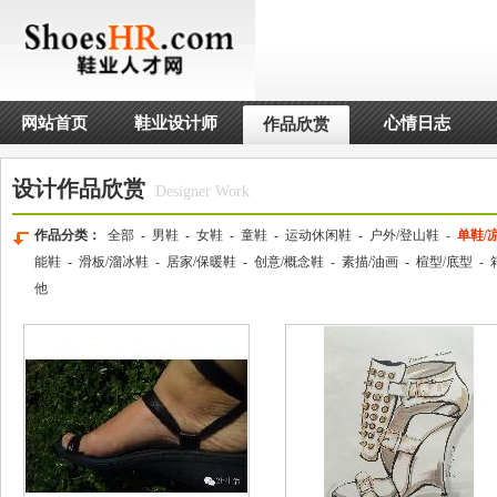
网站首页
鞋业设计师
心情日志
作品欣赏
设计作品欣赏
Designer Work
作品分类：
全部
-
男鞋
-
女鞋
-
童鞋
-
运动休闲鞋
-
户外/登山鞋
-
单鞋/
能鞋
-
滑板/溜冰鞋
-
居家/保暖鞋
-
创意/概念鞋
-
素描/油画
-
楦型/底型
-
他